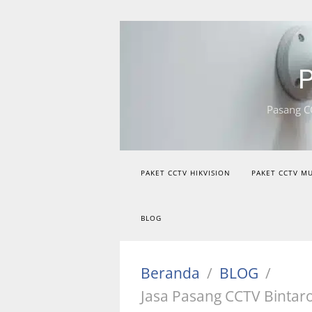
Langsung
ke
konten
P
Pasang C
PAKET CCTV HIKVISION
PAKET CCTV M
BLOG
Beranda
BLOG
Jasa Pasang CCTV Binta