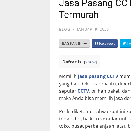
Jasa Pasang CCT
Termurah
BLOG
·
JANUARI 9, 2025
BAGIKAN INI
Facebook
Tw
Daftar isi
[
show
]
Memilih
jasa pasang CCTV
meman
yang baik. Oleh karena itu, dip
seputar
CCTV
, pilihan paket, d
maka Anda bisa memilih jasa de
Perlu diketahui bahwa saat ini
tersendiri, baik itu sekadar unt
toko, pusat perbelanjaan, atau 