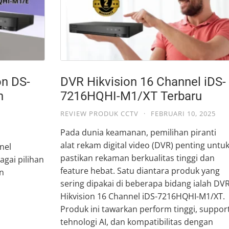
on DS-
DVR Hikvision 16 Channel iDS-
n
7216HQHI-M1/XT Terbaru
REVIEW PRODUK CCTV
·
FEBRUARI 10, 2025
Pada dunia keamanan, pemilihan piranti
alat rekam digital video (DVR) penting untu
nel
pastikan rekaman berkualitas tinggi dan
gai pilihan
feature hebat. Satu diantara produk yang
n
sering dipakai di beberapa bidang ialah DV
Hikvision 16 Channel iDS-7216HQHI-M1/XT.
Produk ini tawarkan perform tinggi, suppor
tehnologi AI, dan kompatibilitas dengan