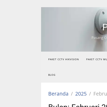
Langsung
ke
konten
P
Pasang C
PAKET CCTV HIKVISION
PAKET CCTV M
BLOG
Beranda
2025
Febru