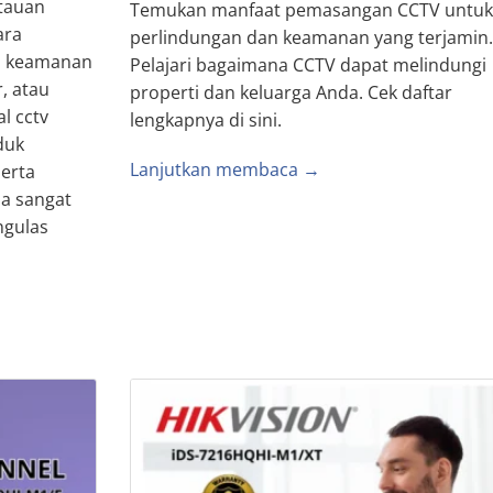
tauan
Temukan manfaat pemasangan CCTV untuk
ara
perlindungan dan keamanan yang terjamin.
n keamanan
Pelajari bagaimana CCTV dapat melindungi
, atau
properti dan keluarga Anda. Cek daftar
l cctv
lengkapnya di sini.
duk
Lanjutkan membaca →
serta
na sangat
ngulas