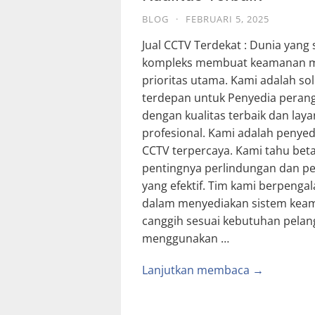
BLOG
·
FEBRUARI 5, 2025
Jual CCTV Terdekat : Dunia yang
kompleks membuat keamanan m
prioritas utama. Kami adalah sol
terdepan untuk Penyedia peran
dengan kualitas terbaik dan lay
profesional. Kami adalah penye
CCTV terpercaya. Kami tahu bet
pentingnya perlindungan dan 
yang efektif. Tim kami berpeng
dalam menyediakan sistem kea
canggih sesuai kebutuhan pelan
menggunakan …
Lanjutkan membaca →