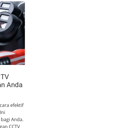
CTV
an Anda
ara efektif
Ini
bagi Anda.
gan CCTV