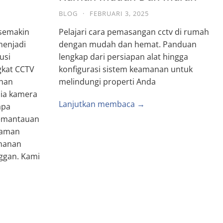
BLOG
·
FEBRUARI 3, 2025
 semakin
Pelajari cara pemasangan cctv di rumah
enjadi
dengan mudah dan hemat. Panduan
usi
lengkap dari persiapan alat hingga
gkat CCTV
konfigurasi sistem keamanan untuk
anan
melindungi properti Anda
dia kamera
Lanjutkan membaca →
apa
pemantauan
alaman
manan
ggan. Kami