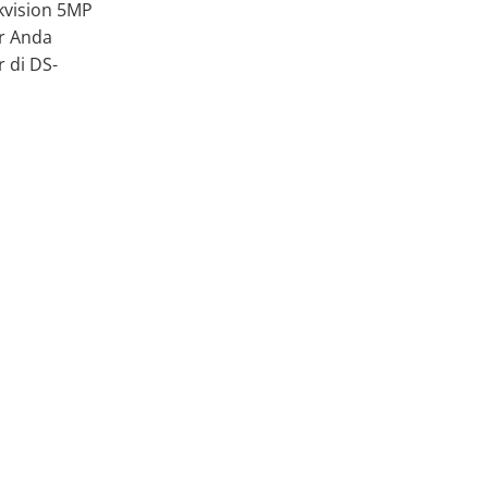
kvision 5MP
r Anda
 di DS-