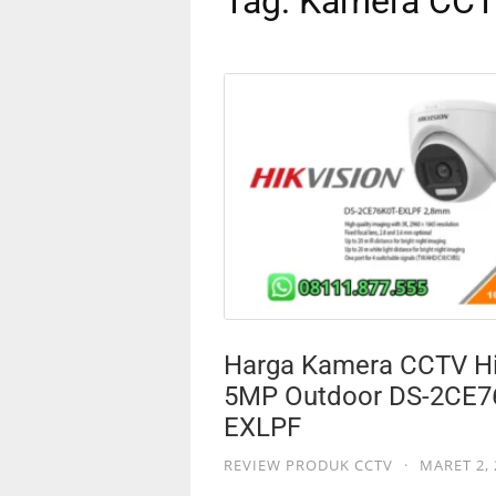
Tag:
Kamera CCT
Harga Kamera CCTV Hi
5MP Outdoor DS-2CE7
EXLPF
REVIEW PRODUK CCTV
·
MARET 2, 