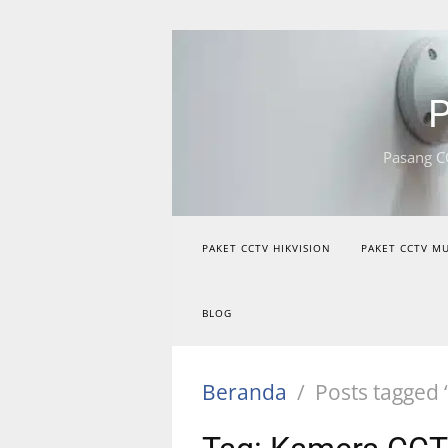
Langsung
ke
konten
P
Pasang C
PAKET CCTV HIKVISION
PAKET CCTV M
BLOG
Beranda
Posts tagged