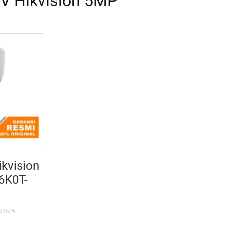
V Hikvision 5MP
kvision
6K0T-
2025