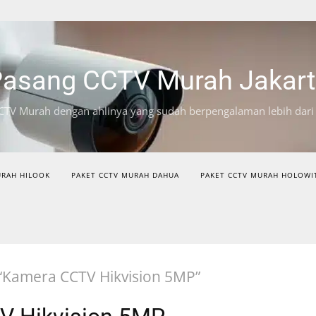
asang CCTV Murah Jakar
CTV Murah dengan ahlinya yang sudah berpengalaman lebih dari
URAH HILOOK
PAKET CCTV MURAH DAHUA
PAKET CCTV MURAH HOLOWI
 “Kamera CCTV Hikvision 5MP”