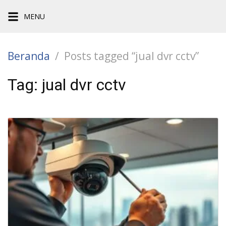
Langsung
MENU
ke
konten
Beranda
Posts tagged “jual dvr cctv”
Tag:
jual dvr cctv