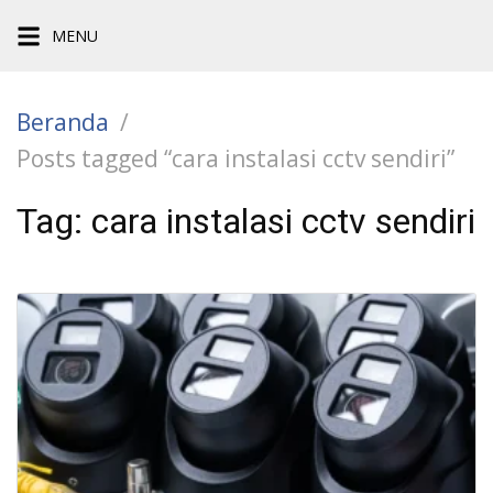
Langsung
MENU
ke
konten
Beranda
Posts tagged “cara instalasi cctv sendiri”
Tag:
cara instalasi cctv sendiri