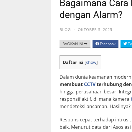
Bagaimana Cara
dengan Alarm?
BLOG
·
OKTOBER 5, 2025
BAGIKAN INI
Facebook
Tw
Daftar isi
[
show
]
Dalam dunia keamanan modern 
membuat
CCTV
terhubung den
hingga perusahaan besar. Integ
responsif aktif, di mana kamera
mendeteksi ancaman. Hasilnya?
Respons cepat terhadap intrusi,
baik. Menurut data dari Asosiasi