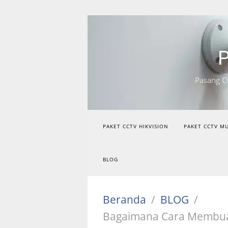
Langsung
ke
konten
P
Pasang C
PAKET CCTV HIKVISION
PAKET CCTV M
BLOG
Beranda
BLOG
Bagaimana Cara Membua