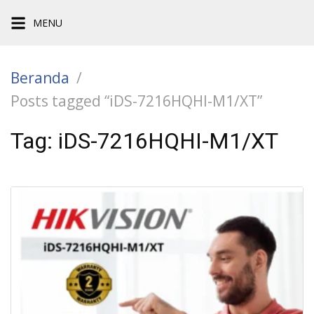
Langsung
MENU
ke
konten
Beranda
Posts tagged “iDS-7216HQHI-M1/XT”
Tag:
iDS-7216HQHI-M1/XT