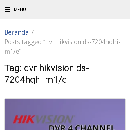
Langsung
MENU
ke
konten
Beranda
Posts tagged “dvr hikvision ds-7204hqhi-
m1/e”
Tag:
dvr hikvision ds-
7204hqhi-m1/e